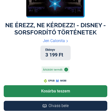
NE ​ÉREZZ, NE KÉRDEZZ! - DISNEY -
SORSFORDÍTÓ TÖRTÉNETEK
Jen Calonita
Ekönyv
3 199 Ft
Árkötött termék
EPUB
MOBI
Kosárba teszem
Olvass bele