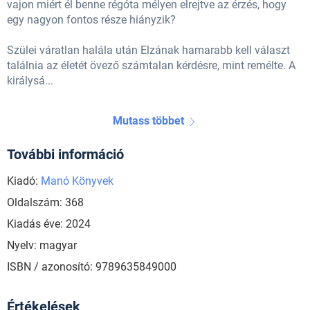
vajon miért él benne régóta mélyen elrejtve az érzés, hogy
egy nagyon fontos része hiányzik?
Szülei váratlan halála után Elzának hamarabb kell választ
találnia az életét övező számtalan kérdésre, mint remélte. A
királysá...
Mutass többet
További információ
Kiadó:
Manó Könyvek
Oldalszám: 368
Kiadás éve: 2024
Nyelv: magyar
ISBN / azonosító: 9789635849000
Értékelések