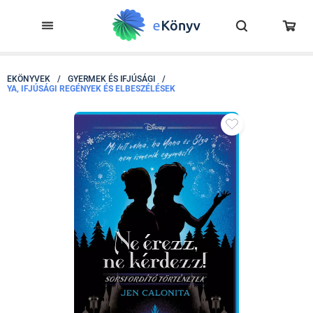
EKÖNYVEK
/
GYERMEK ÉS IFJÚSÁGI
/
YA, IFJÚSÁGI REGÉNYEK ÉS ELBESZÉLÉSEK