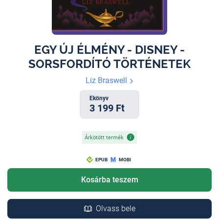
EGY ÚJ ÉLMÉNY - DISNEY -
SORSFORDÍTÓ TÖRTÉNETEK
Liz Braswell
Ekönyv
3 199 Ft
Árkötött termék
EPUB
MOBI
Kosárba teszem
Olvass bele