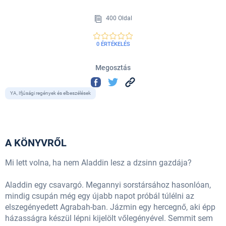
400 Oldal
0 ÉRTÉKELÉS
Megosztás
YA, Ifjúsági regények és elbeszélések
A KÖNYVRŐL
Mi lett volna, ha nem Aladdin lesz a dzsinn gazdája?
Aladdin egy csavargó. Megannyi sorstársához hasonlóan,
mindig csupán még egy újabb napot próbál túlélni az
elszegényedett Agrabah-ban. Jázmin egy hercegnő, aki épp
házasságra készül lépni kijelölt vőlegényével. Semmit sem