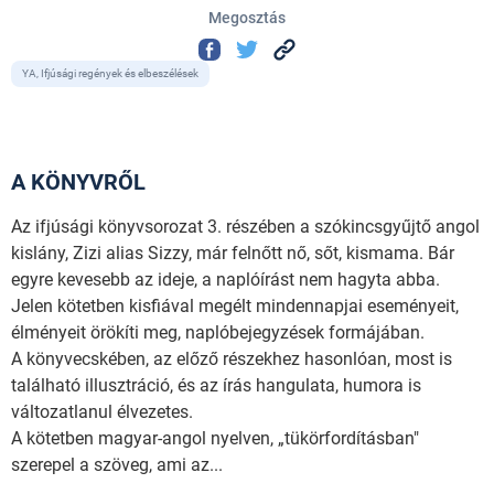
Megosztás
YA, Ifjúsági regények és elbeszélések
A KÖNYVRŐL
Az ifjúsági könyvsorozat 3. részében a szókincsgyűjtő angol
kislány, Zizi alias Sizzy, már felnőtt nő, sőt, kismama. Bár
egyre kevesebb az ideje, a naplóírást nem hagyta abba.
Jelen kötetben kisfiával megélt mindennapjai eseményeit,
élményeit örökíti meg, naplóbejegyzések formájában.
A könyvecskében, az előző részekhez hasonlóan, most is
található illusztráció, és az írás hangulata, humora is
változatlanul élvezetes.
A kötetben magyar-angol nyelven, „tükörfordításban"
szerepel a szöveg, ami az...