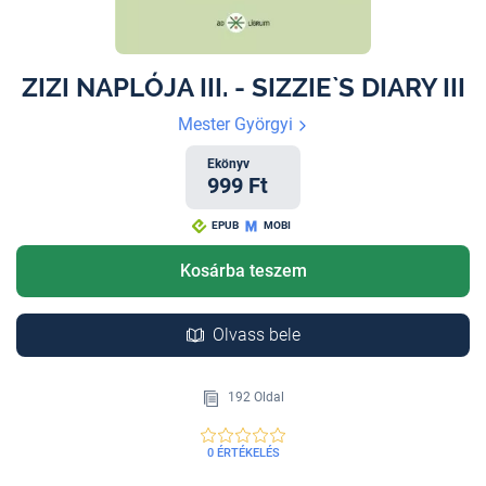
ZIZI NAPLÓJA III. - SIZZIE`S DIARY III
Mester Györgyi
Ekönyv
999 Ft
EPUB
MOBI
Kosárba teszem
Olvass bele
192 Oldal
0 ÉRTÉKELÉS