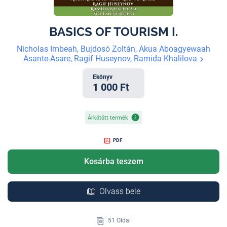
BASICS OF TOURISM I.
Nicholas Imbeah, Bujdosó Zoltán, Akua Aboagyewaah
Asante-Asare, Ragif Huseynov, Ramida Khalilova
Ekönyv
1 000 Ft
Árkötött termék
PDF
Kosárba teszem
Olvass bele
51 Oldal