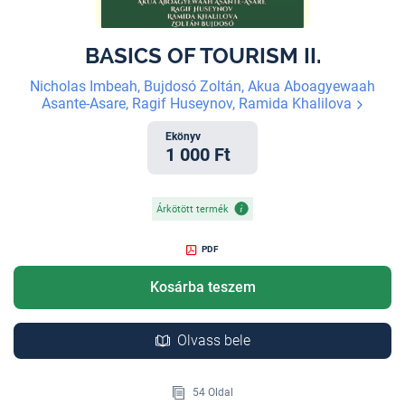
BASICS OF TOURISM II.
Nicholas Imbeah, Bujdosó Zoltán, Akua Aboagyewaah
Asante-Asare, Ragif Huseynov, Ramida Khalilova
Ekönyv
1 000 Ft
Árkötött termék
PDF
Kosárba teszem
Olvass bele
54 Oldal