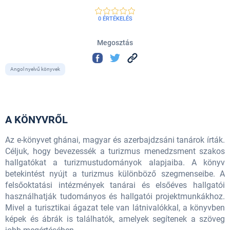
0 ÉRTÉKELÉS
Megosztás
Angol nyelvű könyvek
A KÖNYVRŐL
Az e-könyvet ghánai, magyar és azerbajdzsáni tanárok írták.
Céljuk, hogy bevezessék a turizmus menedzsment szakos
hallgatókat a turizmustudományok alapjaiba. A könyv
betekintést nyújt a turizmus különböző szegmenseibe. A
felsőoktatási intézmények tanárai és elsőéves hallgatói
használhatják tudományos és hallgatói projektmunkákhoz.
Mivel a turisztikai ágazat tele van látnivalókkal, a könyvben
képek és ábrák is találhatók, amelyek segítenek a szöveg