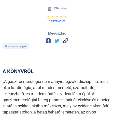
336 Oldal
0 ÉRTÉKELÉS
Megosztás
Orvostudományok
A KÖNYVRŐL
„A gasztroenterológia nem annyira egzakt diszciplína, mint
pl. a kardiológia, ahol minden mérhető, számolható,
leképezhető, és minden döntés evidenciákra épül. A
gasztroenterológiai beteg panaszainak értékelése és a beteg
ellátása sokkal inkább művészet, mely az evidenciákon felül
tapasztalatokon, a beteg beható ismeretén, az orvos