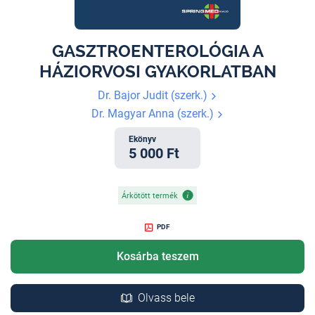
GASZTROENTEROLÓGIA A
HÁZIORVOSI GYAKORLATBAN
Dr. Bajor Judit (szerk.)
Dr. Magyar Anna (szerk.)
Ekönyv
5 000 Ft
Árkötött termék
PDF
Kosárba teszem
Olvass bele