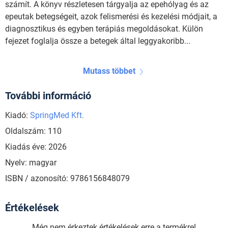
számít. A könyv részletesen tárgyalja az epehólyag és az
epeutak betegségeit, azok felismerési és kezelési módjait, a
diagnosztikus és egyben terápiás megoldásokat. Külön
fejezet foglalja össze a betegek által leggyakoribb...
Mutass többet
További információ
Kiadó:
SpringMed Kft.
Oldalszám: 110
Kiadás éve: 2026
Nyelv: magyar
ISBN / azonosító: 9786156848079
Értékelések
Még nem érkeztek értékelések erre a termékre!