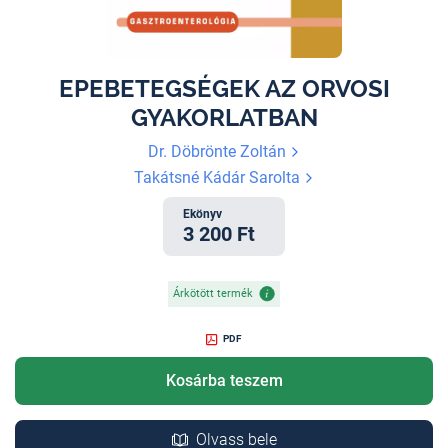
EPEBETEGSÉGEK AZ ORVOSI
GYAKORLATBAN
Dr. Döbrönte Zoltán
Takátsné Kádár Sarolta
Ekönyv
3 200 Ft
Árkötött termék
PDF
Kosárba teszem
Olvass bele