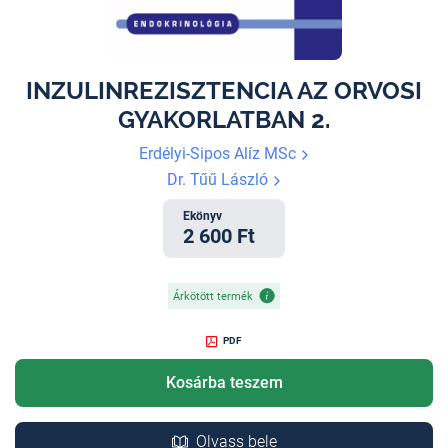
INZULINREZISZTENCIA AZ ORVOSI
GYAKORLATBAN 2.
Erdélyi-Sipos Alíz MSc
Dr. Tűű László
Ekönyv
2 600 Ft
Árkötött termék
PDF
Kosárba teszem
Olvass bele