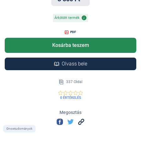
Árkötött termék
PDF
Kosárba teszem
Olvass bele
337 Oldal
0 ÉRTÉKELÉS
Megosztás
Orvostudományok