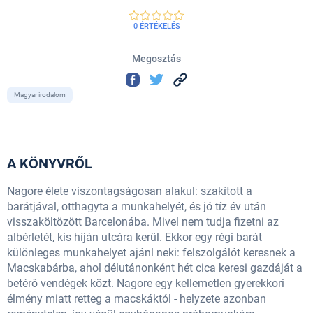
0 ÉRTÉKELÉS
Megosztás
Magyar irodalom
A KÖNYVRŐL
Nagore élete viszontagságosan alakul: szakított a
barátjával, otthagyta a munkahelyét, és jó tíz év után
visszaköltözött Barcelonába. Mivel nem tudja fizetni az
albérletét, kis híján utcára kerül. Ekkor egy régi barát
különleges munkahelyet ajánl neki: felszolgálót keresnek a
Macskabárba, ahol délutánonként hét cica keresi gazdáját a
betérő vendégek közt. Nagore egy kellemetlen gyerekkori
élmény miatt retteg a macskáktól - helyzete azonban