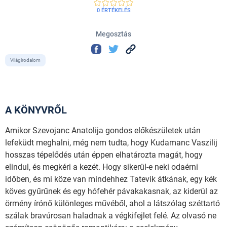
0 ÉRTÉKELÉS
Megosztás
Világirodalom
A KÖNYVRŐL
Amikor Szevojanc Anatolija gondos előkészületek után
lefeküdt meghalni, még nem tudta, hogy Kudamanc Vaszilij
hosszas tépelődés után éppen elhatározta magát, hogy
elindul, és megkéri a kezét. Hogy sikerül-e neki odaérni
időben, és mi köze van mindehhez Tatevik átkának, egy kék
köves gyűrűnek és egy hófehér pávakakasnak, az kiderül az
örmény írónő különleges művéből, ahol a látszólag széttartó
szálak bravúrosan haladnak a végkifejlet felé. Az olvasó ne