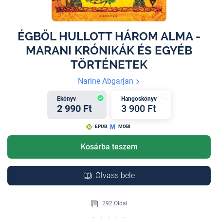
ÉGBŐL HULLOTT HÁROM ALMA -
MARANI KRÓNIKÁK ÉS EGYÉB
TÖRTÉNETEK
Narine Abgarjan
Ekönyv
Hangoskönyv
2 990 Ft
3 900 Ft
EPUB
MOBI
Kosárba teszem
Olvass bele
292 Oldal