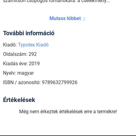
számítson csöpögős romantikára: a cselekmény...
Mutass többet
További információ
Kiadó:
Typotex Kiadó
Oldalszám: 292
Kiadás éve: 2019
Nyelv: magyar
ISBN / azonosító: 9789632799926
Értékelések
Még nem érkeztek értékelések erre a termékre!