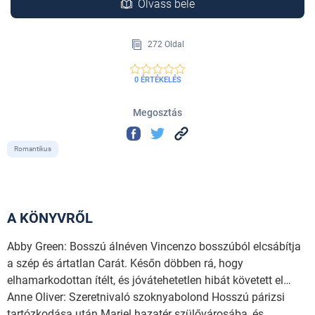
Olvass bele
272 Oldal
0 ÉRTÉKELÉS
Megosztás
Romantikus
A KÖNYVRŐL
Abby Green: Bosszú álnéven Vincenzo bosszúból elcsábítja
a szép és ártatlan Carát. Későn döbben rá, hogy
elhamarkodottan ítélt, és jóvátehetetlen hibát követett el…
Anne Oliver: Szeretnivaló szoknyabolond Hosszú párizsi
tartózkodása után Mariel hazatér szülővárosába, és