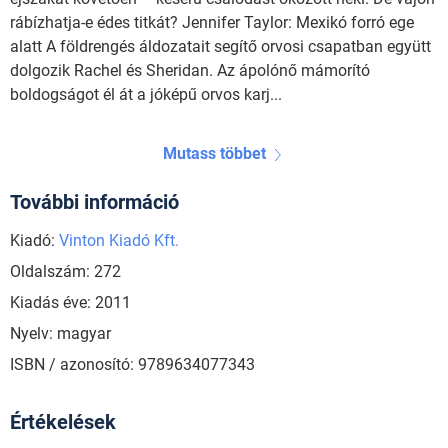
rábízhatja-e édes titkát? Jennifer Taylor: Mexikó forró ege
alatt A földrengés áldozatait segítő orvosi csapatban együtt
dolgozik Rachel és Sheridan. Az ápolónő mámorító
boldogságot él át a jóképű orvos karj...
Mutass többet
További információ
Kiadó:
Vinton Kiadó Kft.
Oldalszám: 272
Kiadás éve: 2011
Nyelv: magyar
ISBN / azonosító: 9789634077343
Értékelések