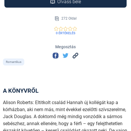
Olvass bele
272 Oldal
0 ÉRTÉKELÉS
Megosztás
Romantikus
A KÖNYVRŐL
Alison Roberts: Eltitkolt család Hannah új kollégát kap a
kórházban, aki nem más, mint évekkel ezelőtti szívszerelme,
Jack Douglas. A doktornő még mindig vonzódik a sármos
sebészhez, annak ellenére, hogy a férfi – egy felejthetetlen
éjszakát követően – keserű csalódást okozott neki. De vajon