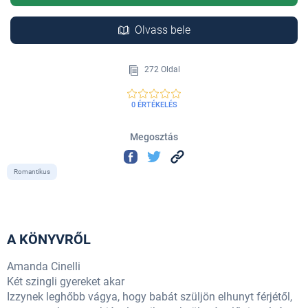
Olvass bele
272 Oldal
0 ÉRTÉKELÉS
Megosztás
Romantikus
A KÖNYVRŐL
Amanda Cinelli
Két szingli gyereket akar
Izzynek leghőbb vágya, hogy babát szüljön elhunyt férjétől,