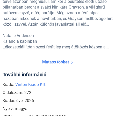
terve azonban meghiúsul, amikor a beültetés előtti utolsó
pillanatban beront a svájci klinikára Grayson, a világhírű
autóversenyző, a férj barátja. Még aznap a férfi alpesi
házában rekednek a hóviharban, és Grayson mellbevágó hírt
közöl Izzyvel. Aztán különös javaslattal áll elő…
Natalie Anderson
Kaland a kabinban
Lélegzetelállítóan szexi férfit lep meg átöltözés közben a...
Mutass többet
További információ
Kiadó:
Vinton Kiadó Kft.
Oldalszám: 272
Kiadás éve: 2026
Nyelv: magyar