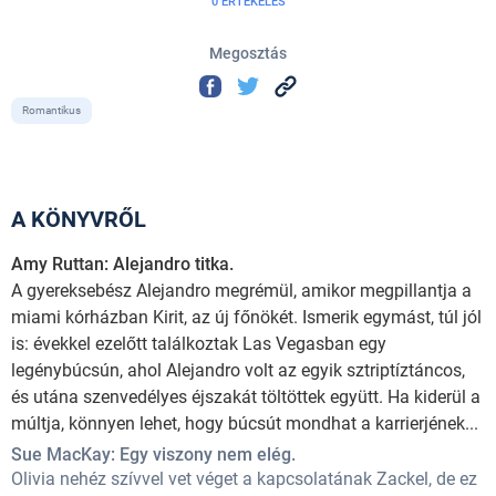
0 ÉRTÉKELÉS
Megosztás
Romantikus
A KÖNYVRŐL
Amy Ruttan: Alejandro titka.
A gyereksebész Alejandro megrémül, amikor megpillantja a
miami kórházban Kirit, az új főnökét. Ismerik egymást, túl jól
is: évekkel ezelőtt találkoztak Las Vegasban egy
legénybúcsún, ahol Alejandro volt az egyik sztriptíztáncos,
és utána szenvedélyes éjszakát töltöttek együtt. Ha kiderül a
múltja, könnyen lehet, hogy búcsút mondhat a karrierjének...
Sue MacKay: Egy viszony nem elég.
Olivia nehéz szívvel vet véget a kapcsolatának Zackel, de ez