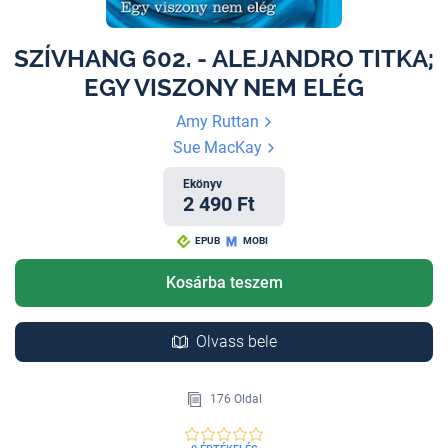
SZÍVHANG 602. - ALEJANDRO TITKA;
EGY VISZONY NEM ELÉG
Amy Ruttan
Sue MacKay
Ekönyv
2 490 Ft
EPUB
MOBI
Kosárba teszem
Olvass bele
176 Oldal