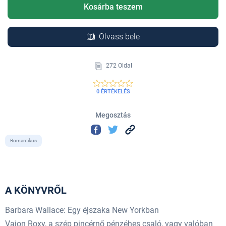
Kosárba teszem
Olvass bele
272 Oldal
0 ÉRTÉKELÉS
Megosztás
Romantikus
A KÖNYVRŐL
Barbara Wallace: Egy éjszaka New Yorkban
Vajon Roxy, a szép pincérnő pénzéhes csaló, vagy valóban