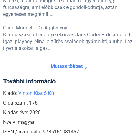
Kirsten, a pulmonológus azonban felfigyel nála egy
furcsaságra, ami előbb csak elgondolkodtatja, aztán
egyenesen megrémíti…
Carol Marinelli: Dr. Agglegény
Kitűnő szakember a gyerekorvos Jack Carter – de amellett
igazi playboy. Nina, a zűrös családok gyámolítója rühelli az
ilyen alakokat, a gaz...
Mutass többet
További információ
Kiadó:
Vinton Kiadó Kft.
Oldalszám: 176
Kiadás éve: 2026
Nyelv: magyar
ISBN / azonosító: 9786151081457