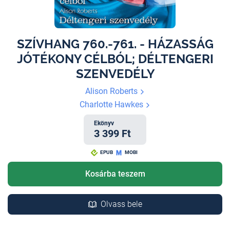
SZÍVHANG 760.-761. - HÁZASSÁG
JÓTÉKONY CÉLBÓL; DÉLTENGERI
SZENVEDÉLY
Alison Roberts
Charlotte Hawkes
Ekönyv
3 399 Ft
EPUB
MOBI
Kosárba teszem
Olvass bele