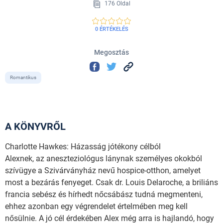
176 Oldal
0 ÉRTÉKELÉS
Megosztás
Romantikus
A KÖNYVRŐL
Charlotte Hawkes: Házasság jótékony célból
Alexnek, az aneszteziológus lánynak személyes okokból
szívügye a Szivárványház nevű hospice-otthon, amelyet
most a bezárás fenyeget. Csak dr. Louis Delaroche, a briliáns
francia sebész és hírhedt nőcsábász tudná megmenteni,
ehhez azonban egy végrendelet értelmében meg kell
nősülnie. A jó cél érdekében Alex még arra is hajlandó, hogy