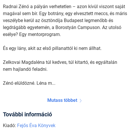
Radnai Zénó a pályán verhetetlen – azon kívül viszont saját
magával sem bír. Egy botrány, egy elvesztett meccs, és máris
veszélybe kerül az ösztöndíja Budapest legmenőbb és
legdrágább egyetemén, a Borostyán Campuson. Az utolsó
esélye? Egy mentorprogram.
És egy lány, akit az első pillanattól ki nem állhat.
Zelkovai Magdaléna túl kedves, túl kitartó, és egyáltalán
nem hajlandó feladni.
Zénó elüldözné. Léna m...
Mutass többet
További információ
Kiadó:
Fejős Éva Könyvek