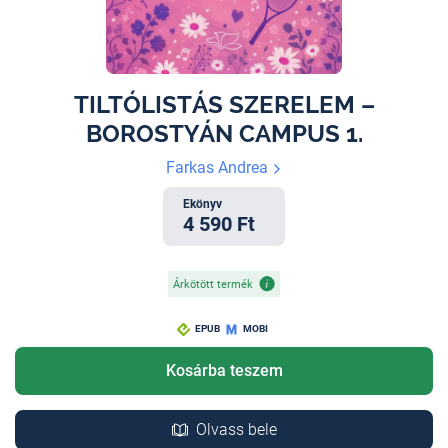
TILTÓLISTÁS SZERELEM –
BOROSTYÁN CAMPUS 1.
Farkas Andrea
Ekönyv
4 590 Ft
Árkötött termék
EPUB
MOBI
Kosárba teszem
Olvass bele