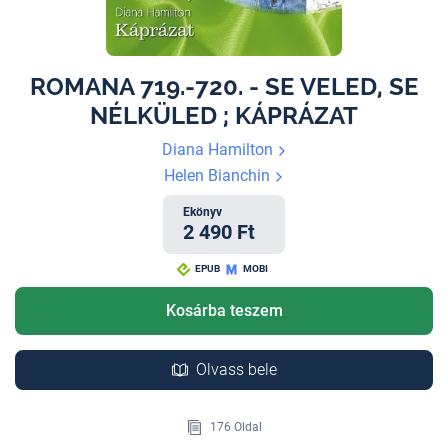
ROMANA 719.-720. - SE VELED, SE
NÉLKÜLED ; KÁPRÁZAT
Diana Hamilton
Helen Bianchin
Ekönyv
2 490 Ft
EPUB
MOBI
Kosárba teszem
Olvass bele
176 Oldal