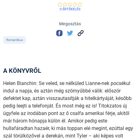
0 ÉRTÉKELÉS
Megosztás
Romantikus
A KÖNYVRŐL
Helen Bianchin: Se veled, se nélküled Lianne-nek pocsékul
indul a napja, és aztán még szörnyűbbé válik: először
defektet kap, aztán visszautasítják a hitelkártyáját, később
pedig leejti a telefonját. És most még ez is! Titokzatos új
ügyfele az irodában pont az ő csalfa amerikai férje, akitől
már három hónapja külön él. Amikor pedig este
hullafáradtan hazaér, ki más toppan elé megint, ezúttal egy
szál törülközővel a derekán, mint Tyler – aki képes volt