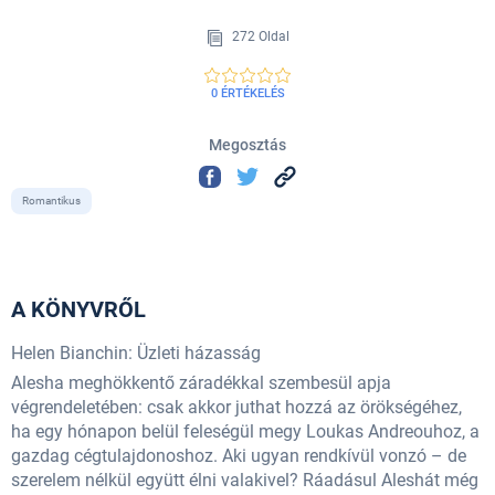
272 Oldal
0 ÉRTÉKELÉS
Megosztás
Romantikus
A KÖNYVRŐL
Helen Bianchin: Üzleti házasság
Alesha meghökkentő záradékkal szembesül apja
végrendeletében: csak akkor juthat hozzá az örökségéhez,
ha egy hónapon belül feleségül megy Loukas Andreouhoz, a
gazdag cégtulajdonoshoz. Aki ugyan rendkívül vonzó – de
szerelem nélkül együtt élni valakivel? Ráadásul Aleshát még