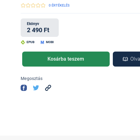
0 ÉRTÉKELÉS
Ekönyv
2 490 Ft
EPUB
MOBI
Kosárba teszem
Olva
Megosztás