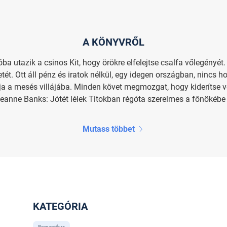
A KÖNYVRŐL
ba utazik a csinos Kit, hogy örökre elfelejtse csalfa vőlegényét.
ezetét. Ott áll pénz és iratok nélkül, egy idegen országban, ninc
ívja a mesés villájába. Minden követ megmozgat, hogy kiderítse
eanne Banks: Jótét lélek Titokban régóta szerelmes a főnökébe 
Mutass többet
KATEGÓRIA
Romantikus