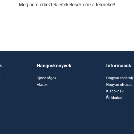
Még nem érkeztek értékelések erre a termékre!
k
Hangoskönyvek
Informácók
k
Újdonságok
Hogyan vásárolj
k
Akciók
Hogyan olvassun
Kiadóknak
Én kiadom