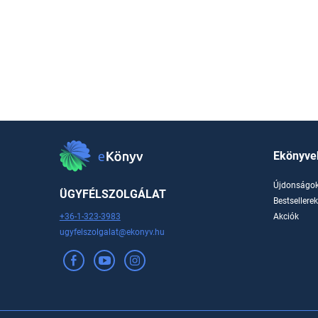
Ekönyve
Újdonságo
ÜGYFÉLSZOLGÁLAT
Bestsellere
+36-1-323-3983
Akciók
ugyfelszolgalat@ekonyv.hu