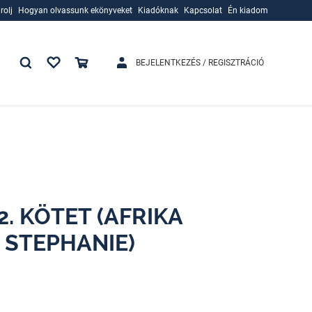
rolj
Hogyan olvassunk ekönyveket
Kiadóknak
Kapcsolat
Én kiadom
rolj
Hogyan olvassunk ekönyveket
Kiadóknak
BEJELENTKEZÉS / REGISZTRÁCIÓ
 KÖTET (AFRIKA
, STEPHANIE)