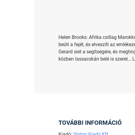
Helen Brooks: Afrika csillag Marokkó
beüti a fejét, és elveszíti az emlék
Gerard siet a segítségére, és megh
közben lassacskán belé is szeret… L
TOVÁBBI INFORMÁCIÓ
Kiadó:
Vinton Kiadó Kft.