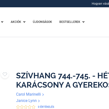
Hogyan vásá
Hogyan vásá
AKCIÓK
ÚJDONSÁGOK
BESTSELLEREK
SZÍVHANG 744.-745. - H
KARÁCSONY A GYEREK
Carol Marinelli
Janice Lynn
0 ÉRTÉKELÉS