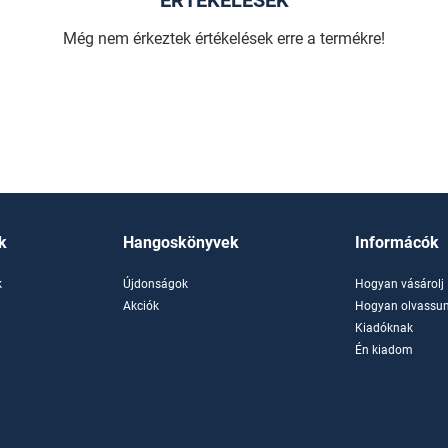
ÉRTÉKELÉSEK
Még nem érkeztek értékelések erre a termékre!
k
Hangoskönyvek
Informácók
k
Újdonságok
Hogyan vásárolj
k
Akciók
Hogyan olvassun
Kiadóknak
Én kiadom