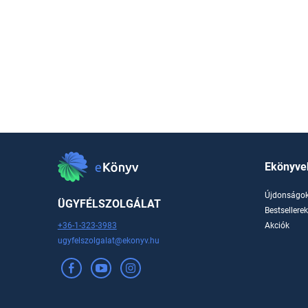
Ekönyve
Újdonságo
ÜGYFÉLSZOLGÁLAT
Bestsellere
+36-1-323-3983
Akciók
ugyfelszolgalat@ekonyv.hu