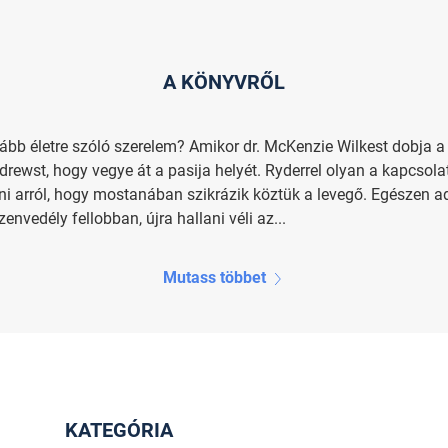
A KÖNYVRŐL
ább életre szóló szerelem? Amikor dr. McKenzie Wilkest dobja a
ndrewst, hogy vegye át a pasija helyét. Ryderrel olyan a kapcsol
i arról, hogy mostanában szikrázik köztük a levegő. Egészen ad
vedély fellobban, újra hallani véli az...
Mutass többet
KATEGÓRIA