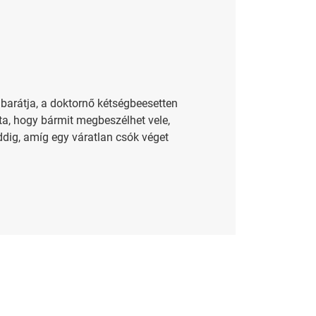
 barátja, a doktornő kétségbeesetten
ata, hogy bármit megbeszélhet vele,
dig, amíg egy váratlan csók véget