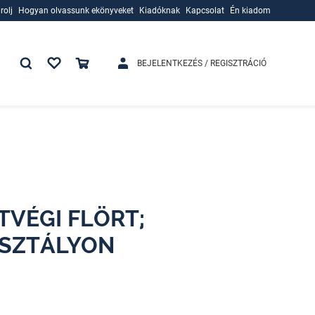
rolj
Hogyan olvassunk ekönyveket
Kiadóknak
Kapcsolat
Én kiadom
rolj
Hogyan olvassunk ekönyveket
Kiadóknak
BEJELENTKEZÉS / REGISZTRÁCIÓ
ÉTVÉGI FLÖRT;
OSZTÁLYON