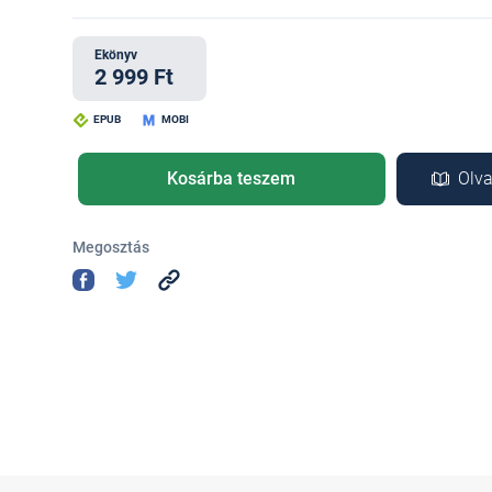
Ekönyv
2 999 Ft
EPUB
MOBI
Kosárba teszem
Olva
Megosztás