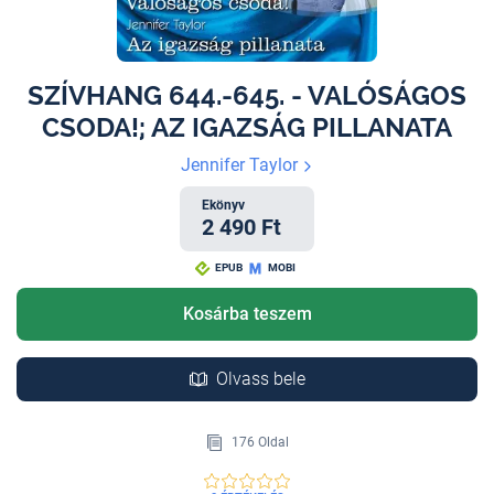
SZÍVHANG 644.-645. - VALÓSÁGOS
CSODA!; AZ IGAZSÁG PILLANATA
Jennifer Taylor
Ekönyv
2 490 Ft
EPUB
MOBI
Kosárba teszem
Olvass bele
176 Oldal