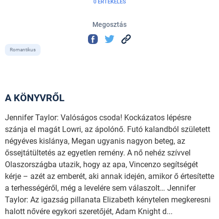
0 ÉRTÉKELÉS
Megosztás
Romantikus
A KÖNYVRŐL
Jennifer Taylor: Valóságos csoda! Kockázatos lépésre
szánja el magát Lowri, az ápolónő. Futó kalandból született
négyéves kislánya, Megan ugyanis nagyon beteg, az
őssejtátültetés az egyetlen remény. A nő nehéz szívvel
Olaszországba utazik, hogy az apa, Vincenzo segítségét
kérje – azét az emberét, aki annak idején, amikor ő értesítette
a terhességéről, még a levelére sem válaszolt… Jennifer
Taylor: Az igazság pillanata Elizabeth kénytelen megkeresni
halott nővére egykori szeretőjét, Adam Knight d...