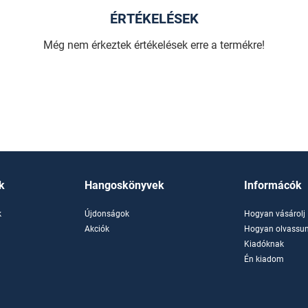
ÉRTÉKELÉSEK
Még nem érkeztek értékelések erre a termékre!
k
Hangoskönyvek
Informácók
k
Újdonságok
Hogyan vásárolj
k
Akciók
Hogyan olvassun
Kiadóknak
Én kiadom