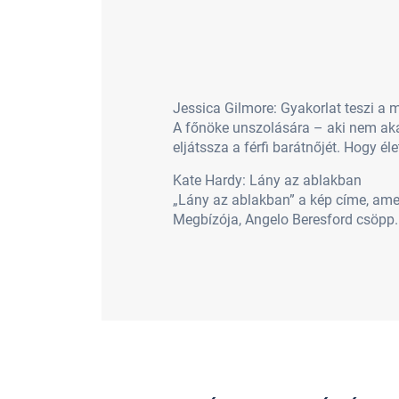
Jessica Gilmore: Gyakorlat teszi a 
A főnöke unszolására – aki nem aka
eljátssza a férfi barátnőjét. Hogy é
Kate Hardy: Lány az ablakban
„Lány az ablakban” a kép címe, amely
Megbízója, Angelo Beresford csöpp..