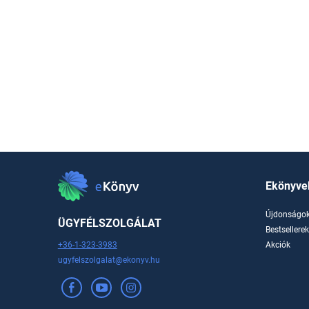
Ekönyve
Újdonságo
ÜGYFÉLSZOLGÁLAT
Bestsellere
+36-1-323-3983
Akciók
ugyfelszolgalat@ekonyv.hu