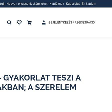
rolj
Hogyan olvassunk ekönyveket
Kiadóknak
Kapcsolat
Én kiadom
rolj
Hogyan olvassunk ekönyveket
Kiadóknak
BEJELENTKEZÉS / REGISZTRÁCIÓ
- GYAKORLAT TESZI A
AKBAN; A SZERELEM