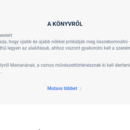
A KÖNYVRŐL
mestert
rja, hogy újabb és újabb nőkkel próbálják meg összeboronálni 
lethű legyen az alakításuk, ahhoz viszont gyakorolni kell a szer
ről Marianának, a csinos művészettörténésznek ki kell derítenie,
.
Mutass többet