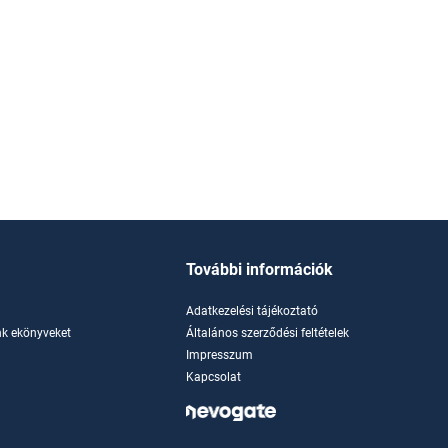
További információk
Adatkezelési tájékoztató
k ekönyveket
Általános szerződési feltételek
Impresszum
Kapcsolat