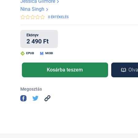
Jessica Gilmore
Nina Singh
0 ÉRTÉKELÉS
Ekönyv
2 490 Ft
EPUB
MOBI
Kosárba teszem
Olva
Megosztás