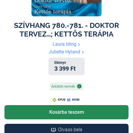
SZÍVHANG 780.-781. - DOKTOR
TERVEZ…; KETTŐS TERÁPIA
Laura Iding
Juliette Hyland
Ekönyv
3 399 Ft
Árkötött termék
EPUB
MOBI
Kosárba teszem
Olvass bele