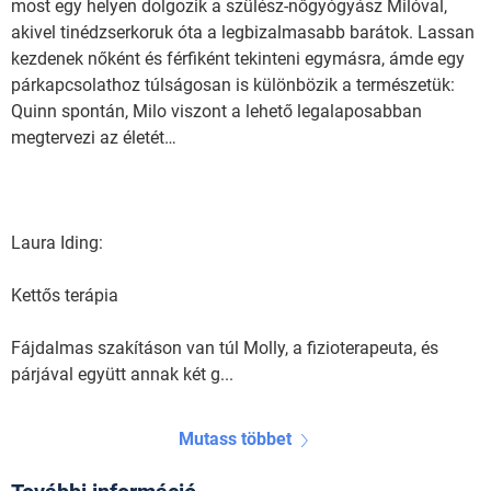
most egy helyen dolgozik a szülész-nőgyógyász Milóval,
akivel tinédzserkoruk óta a legbizalmasabb barátok. Lassan
kezdenek nőként és férfiként tekinteni egymásra, ámde egy
párkapcsolathoz túlságosan is különbözik a természetük:
Quinn spontán, Milo viszont a lehető legalaposabban
megtervezi az életét…
Laura Iding:
Kettős terápia
Fájdalmas szakításon van túl Molly, a fizioterapeuta, és
párjával együtt annak két g...
Mutass többet