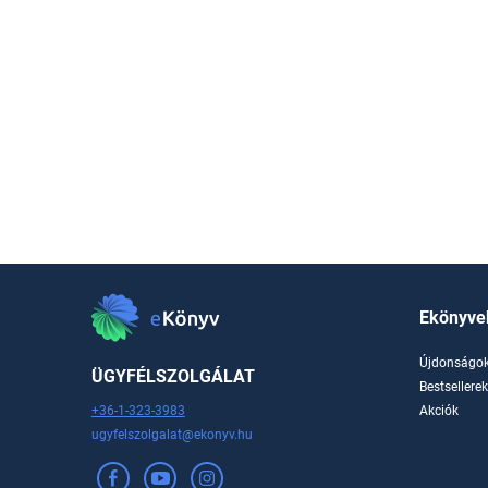
Ekönyve
Újdonságo
ÜGYFÉLSZOLGÁLAT
Bestsellere
+36-1-323-3983
Akciók
ugyfelszolgalat@ekonyv.hu