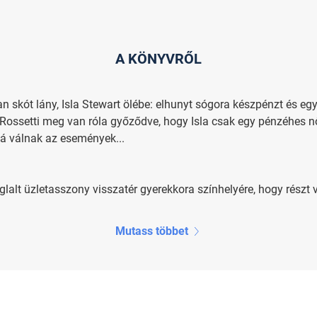
A KÖNYVRŐL
n skót lány, Isla Stewart ölébe: elhunyt sógora készpénzt és egy 
u Rossetti meg van róla győződve, hogy Isla csak egy pénzéhes nő
ná válnak az események...
oglalt üzletasszony visszatér gyerekkora színhelyére, hogy részt 
Mutass többet