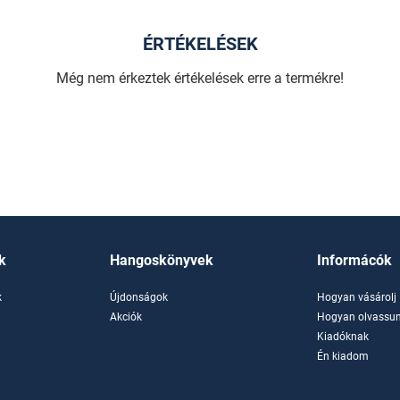
ÉRTÉKELÉSEK
Még nem érkeztek értékelések erre a termékre!
k
Hangoskönyvek
Informácók
k
Újdonságok
Hogyan vásárolj
k
Akciók
Hogyan olvassun
Kiadóknak
Én kiadom