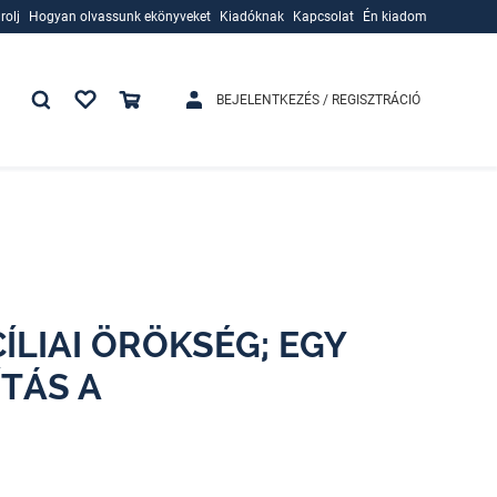
rolj
Hogyan olvassunk ekönyveket
Kiadóknak
Kapcsolat
Én kiadom
rolj
Hogyan olvassunk ekönyveket
Kiadóknak
BEJELENTKEZÉS / REGISZTRÁCIÓ
ÍLIAI ÖRÖKSÉG; EGY
TÁS A