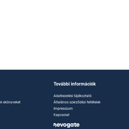
További információk
Adatkezelési tájékoztató
k ekönyveket
Általános szerződési feltételek
Impresszum
Kapcsolat