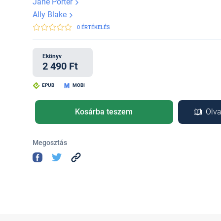
Jane Porter
Ally Blake
0 ÉRTÉKELÉS
Ekönyv
2 490 Ft
EPUB
MOBI
Kosárba teszem
Olva
Megosztás