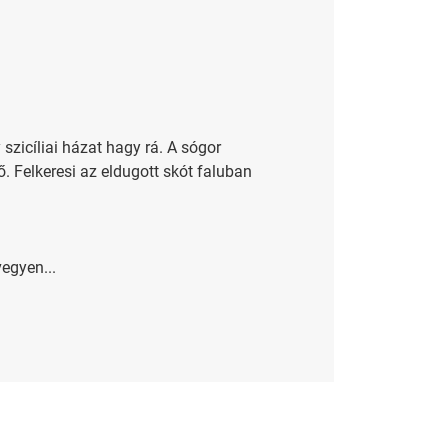
szicíliai házat hagy rá. A sógor
. Felkeresi az eldugott skót faluban
vegyen...