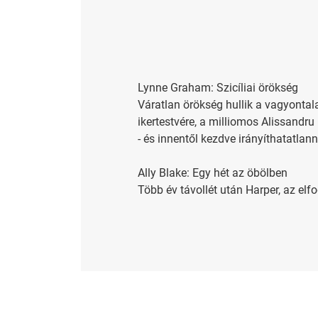
Lynne Graham: Szicíliai örökség
Váratlan örökség hullik a vagyontala
ikertestvére, a milliomos Alissandr
- és innentől kezdve irányíthatatlan
Ally Blake: Egy hét az öbölben
Több év távollét után Harper, az elf