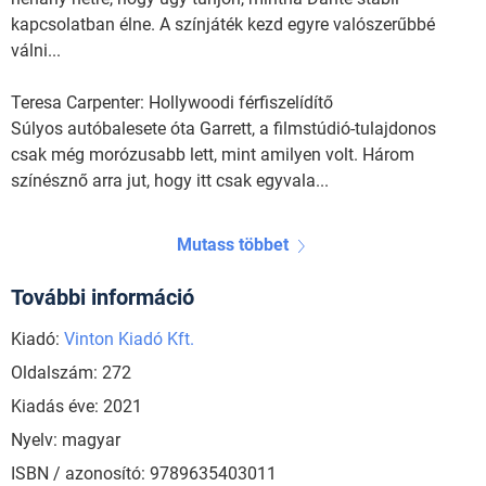
kapcsolatban élne. A színjáték kezd egyre valószerűbbé
válni...
Teresa Carpenter: Hollywoodi férfiszelídítő
Súlyos autóbalesete óta Garrett, a filmstúdió-tulajdonos
csak még morózusabb lett, mint amilyen volt. Három
színésznő arra jut, hogy itt csak egyvala...
Mutass többet
További információ
Kiadó:
Vinton Kiadó Kft.
Oldalszám: 272
Kiadás éve: 2021
Nyelv: magyar
ISBN / azonosító: 9789635403011