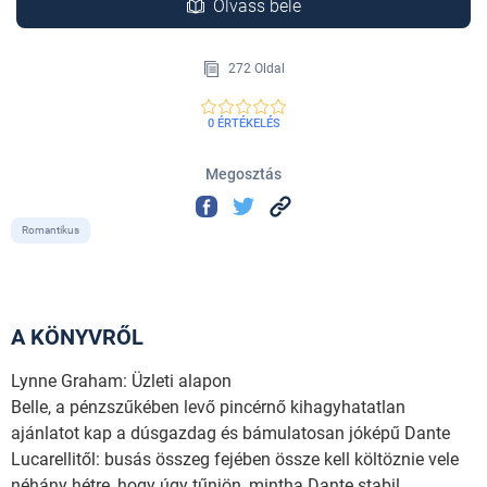
Olvass bele
272 Oldal
0 ÉRTÉKELÉS
Megosztás
Romantikus
A KÖNYVRŐL
Lynne Graham: Üzleti alapon
Belle, a pénzszűkében levő pincérnő kihagyhatatlan
ajánlatot kap a dúsgazdag és bámulatosan jóképű Dante
Lucarellitől: busás összeg fejében össze kell költöznie vele
néhány hétre, hogy úgy tűnjön, mintha Dante stabil