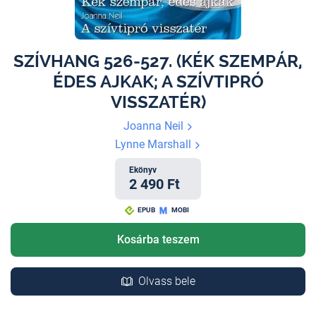
SZÍVHANG 526-527. (KÉK SZEMPÁR,
ÉDES AJKAK; A SZÍVTIPRÓ
VISSZATÉR)
Joanna Neil
Lynne Marshall
Ekönyv
2 490 Ft
EPUB
MOBI
Kosárba teszem
Olvass bele