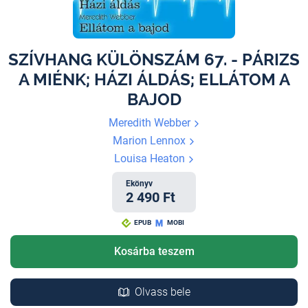
SZÍVHANG KÜLÖNSZÁM 67. - PÁRIZS
A MIÉNK; HÁZI ÁLDÁS; ELLÁTOM A
BAJOD
Meredith Webber
Marion Lennox
Louisa Heaton
Ekönyv
2 490 Ft
EPUB
MOBI
Kosárba teszem
Olvass bele