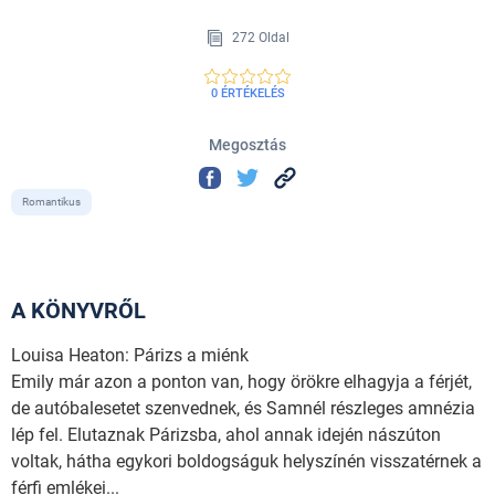
272 Oldal
0 ÉRTÉKELÉS
Megosztás
Romantikus
A KÖNYVRŐL
Louisa Heaton: Párizs a miénk
Emily már azon a ponton van, hogy örökre elhagyja a férjét,
de autóbalesetet szenvednek, és Samnél részleges amnézia
lép fel. Elutaznak Párizsba, ahol annak idején nászúton
voltak, hátha egykori boldogságuk helyszínén visszatérnek a
férfi emlékei...