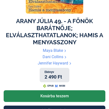
ARANY JÚLIA 49. - A FŐNÖK
BARÁTNŐJE;
ELVÁLASZTHATATLANOK; HAMIS A
MENYASSZONY
Maya Blake
Dani Collins
Jennifer Hayward
Ekönyv
2 490 Ft
EPUB
MOBI
Kosárba teszem