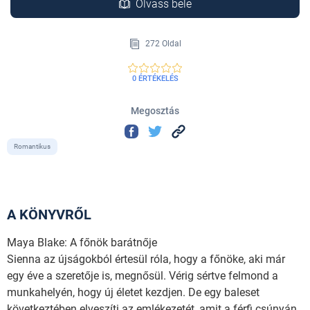
Olvass bele
272 Oldal
0 ÉRTÉKELÉS
Megosztás
Romantikus
A KÖNYVRŐL
Maya Blake: A főnök barátnője
Sienna az újságokból értesül róla, hogy a főnöke, aki már
egy éve a szeretője is, megnősül. Vérig sértve felmond a
munkahelyén, hogy új életet kezdjen. De egy baleset
következtében elveszíti az emlékezetét, amit a férfi csúnyán