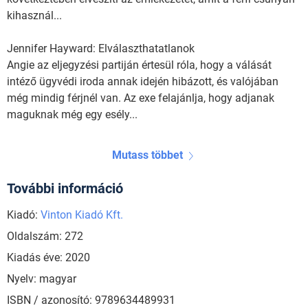
kihasznál...
Jennifer Hayward: Elválaszthatatlanok
Angie az eljegyzési partiján értesül róla, hogy a válását
intéző ügyvédi iroda annak idején hibázott, és valójában
még mindig férjnél van. Az exe felajánlja, hogy adjanak
maguknak még egy esély...
Mutass többet
További információ
Kiadó:
Vinton Kiadó Kft.
Oldalszám: 272
Kiadás éve: 2020
Nyelv: magyar
ISBN / azonosító: 9789634489931