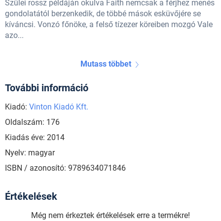
Szülei rossz példáján okulva Faith nemcsak a férjhez menés
gondolatától berzenkedik, de többé mások esküvőjére se
kíváncsi. Vonzó főnöke, a felső tízezer köreiben mozgó Vale
azo...
Mutass többet
További információ
Kiadó:
Vinton Kiadó Kft.
Oldalszám: 176
Kiadás éve: 2014
Nyelv: magyar
ISBN / azonosító: 9789634071846
Értékelések
Még nem érkeztek értékelések erre a termékre!