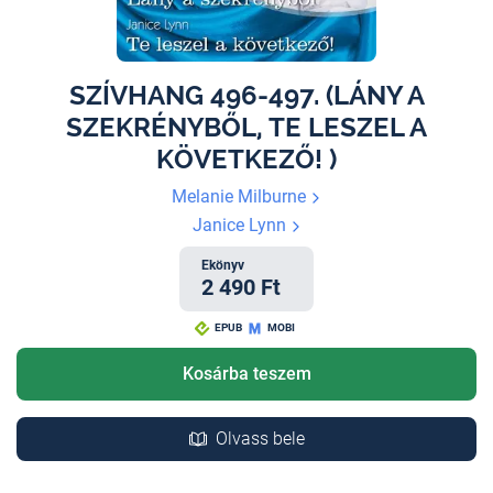
SZÍVHANG 496-497. (LÁNY A
SZEKRÉNYBŐL, TE LESZEL A
KÖVETKEZŐ! )
Melanie Milburne
Janice Lynn
Ekönyv
2 490 Ft
EPUB
MOBI
Kosárba teszem
Olvass bele