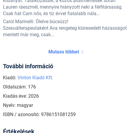
kislányát. Találkozásaik, a közös állatmentések során
Lauren ráeszmél, mennyire hiányzott neki a férfitársaság.
Csak hát Cam nős, és tíz évvel fiatalabb nála…
Carol Marinelli: Ölelve búcsúzz!
Szexuálterapeutaként Ava rengeteg kiüresedett házasságot
mentett már meg, csak...
Mutass többet
További információ
Kiadó:
Vinton Kiadó Kft.
Oldalszám: 176
Kiadás éve: 2026
Nyelv: magyar
ISBN / azonosító: 9786151081259
Értékelések