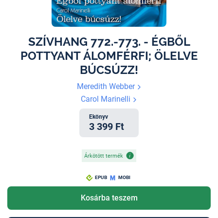
SZÍVHANG 772.-773. - ÉGBŐL
POTTYANT ÁLOMFÉRFI; ÖLELVE
BÚCSÚZZ!
Meredith Webber
Carol Marinelli
Ekönyv
3 399 Ft
Árkötött termék
EPUB
MOBI
Kosárba teszem