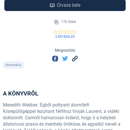
Olvass bele
176 Oldal
0 ÉRTÉKELÉS
Megosztás
Romantikus
A KÖNYVRŐL
Meredith Webber: Égből pottyant álomférfi
Kisrepülőgéppel lezuhant férfihoz hívják Laurent, a vidéki
doktornőt. Camről hamarosan kiderül, hogy ő a helybeli
állatorvosi praxis és menhely örököse, és egyedül neveli a