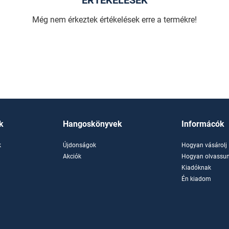
ÉRTÉKELÉSEK
Még nem érkeztek értékelések erre a termékre!
k
Hangoskönyvek
Informácók
k
Újdonságok
Hogyan vásárolj
k
Akciók
Hogyan olvassun
Kiadóknak
Én kiadom