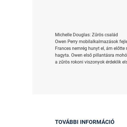
Michelle Douglas: Zűrös család
Owen Perry mobilalkalmazások fejle
Frances nemrég hunyt el, ám előtte m
hagyta. Owen első pillantásra mohó, 
a zűrös rokoni viszonyok érdeklik els
TOVÁBBI INFORMÁCIÓ