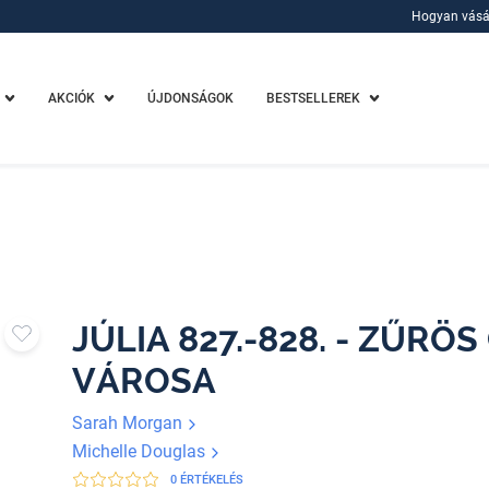
Hogyan vásá
Hogyan vásá
AKCIÓK
ÚJDONSÁGOK
BESTSELLEREK
JÚLIA 827.-828. - ZŰRÖ
VÁROSA
Sarah Morgan
Michelle Douglas
0 ÉRTÉKELÉS