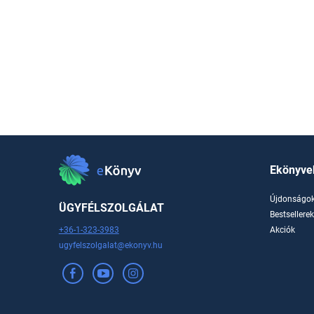
Ekönyve
Újdonságo
ÜGYFÉLSZOLGÁLAT
Bestsellere
+36-1-323-3983
Akciók
ugyfelszolgalat@ekonyv.hu