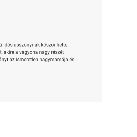
kű idős asszonynak köszönhette.
t, akire a vagyona nagy részét
a lányt az ismeretlen nagymamája és