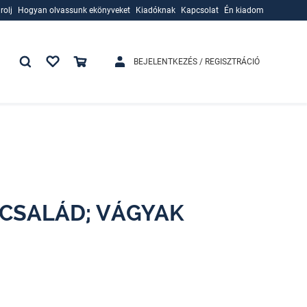
rolj
Hogyan olvassunk ekönyveket
Kiadóknak
Kapcsolat
Én kiadom
rolj
Hogyan olvassunk ekönyveket
Kiadóknak
BEJELENTKEZÉS / REGISZTRÁCIÓ
S CSALÁD; VÁGYAK