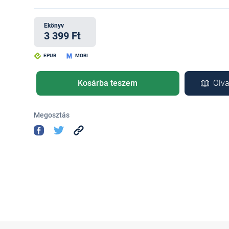
Ekönyv
3 399 Ft
EPUB
MOBI
Kosárba teszem
Olva
Megosztás