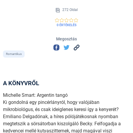
272 Oldal
0 ÉRTÉKELÉS
Megosztás
Romantikus
A KÖNYVRŐL
Michelle Smart: Argentin tangó
Ki gondolná egy pincérlányról, hogy valójában
mikrobiológus, és csak ideiglenes keresi így a kenyerét?
Emiliano Delgadónak, a híres pólójátékosnak nyomban
megtetszik a sörsátorban kiszolgáló Becky. Felfogadja a
kedvencei mellé kutyaszitternek, majd magával viszi