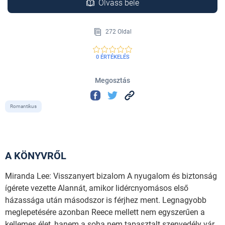
Olvass bele
272 Oldal
0 ÉRTÉKELÉS
Megosztás
Romantikus
A KÖNYVRŐL
Miranda Lee: Visszanyert bizalom A nyugalom és biztonság
ígérete vezette Alannát, amikor lidércnyomásos első
házassága után másodszor is férjhez ment. Legnagyobb
meglepetésére azonban Reece mellett nem egyszerűen a
kellemes élet, hanem a soha nem tapasztalt szenvedély vár