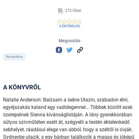
272 Oldal
0 ÉRTÉKELÉS
Megosztás
Romantikus
A KÖNYVRŐL
Natalie Anderson: Balzsam a sebre Utazni, szabadon élni,
egyéjszakás kaland egy vadidegennel… Többek között ezek
szerepelnek Sienna kívánságlistáján. A lány gyerekkorában
súlyos szívműtéten esett át, szégyelli a testén éktelenkedő
sebhelyet, ráadásul elege van abból, hogy a széltől is óvják.
Sydneybe utazik, s egy bárban találkozik a magas és jóképű