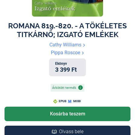
ROMANA 819.-820. - A TÖKÉLETES
TITKÁRNŐ; IZGATÓ EMLÉKEK
Cathy Williams
Pippa Roscoe
Ekönyv
3 399 Ft
Árkötött termék
EPUB
MOBI
Kosárba teszem
Olvass bele