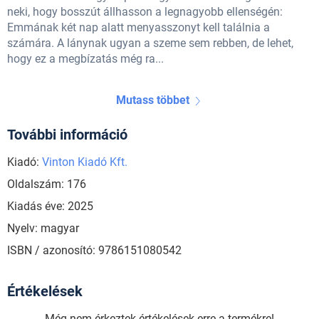
neki, hogy bosszút állhasson a legnagyobb ellenségén:
Emmának két nap alatt menyasszonyt kell találnia a
számára. A lánynak ugyan a szeme sem rebben, de lehet,
hogy ez a megbízatás még ra...
Mutass többet
További információ
Kiadó:
Vinton Kiadó Kft.
Oldalszám: 176
Kiadás éve: 2025
Nyelv: magyar
ISBN / azonosító: 9786151080542
Értékelések
Még nem érkeztek értékelések erre a termékre!