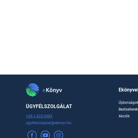
Ekönyve
Újdonságo
ÜGYFÉLSZOLGÁLAT
Bestsellere
+36-1-323-3983
Akciók
ugyfelszolgalat@ekonyv.hu