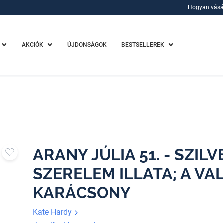
Hogyan vásá
Hogyan vásá
AKCIÓK
ÚJDONSÁGOK
BESTSELLEREK
ARANY JÚLIA 51. - SZILV
SZERELEM ILLATA; A V
KARÁCSONY
Kate Hardy