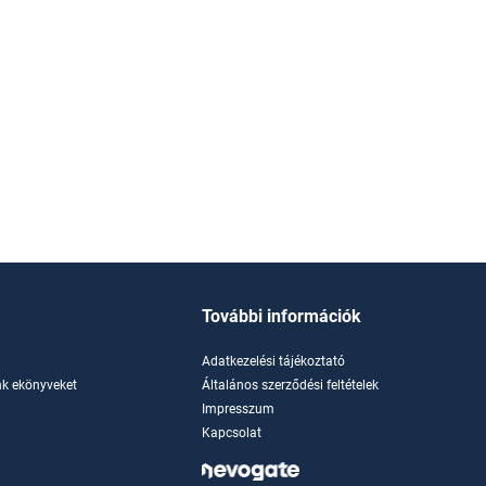
További információk
Adatkezelési tájékoztató
k ekönyveket
Általános szerződési feltételek
Impresszum
Kapcsolat