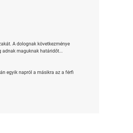
jszakát. A dolognak következménye
ig adnak maguknak határidőt...
n egyik napról a másikra az a férfi