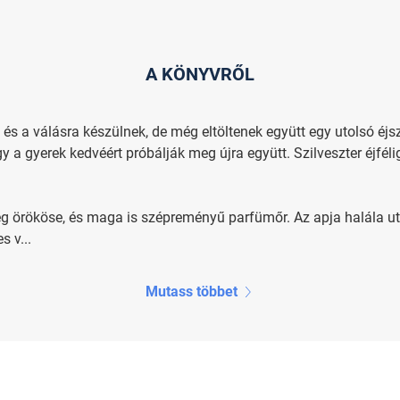
A KÖNYVRŐL
, és a válásra készülnek, de még eltöltenek együtt egy utolsó é
y a gyerek kedvéért próbálják meg újra együtt. Szilveszter éjfél
 örököse, és maga is szépreményű parfümőr. Az apja halála utá
s v...
Mutass többet