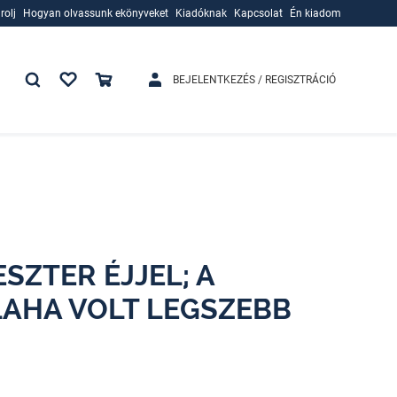
rolj
Hogyan olvassunk ekönyveket
Kiadóknak
Kapcsolat
Én kiadom
rolj
Hogyan olvassunk ekönyveket
Kiadóknak
BEJELENTKEZÉS / REGISZTRÁCIÓ
ESZTER ÉJJEL; A
ALAHA VOLT LEGSZEBB