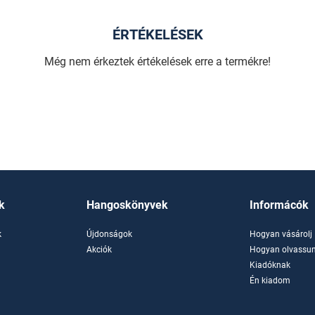
ÉRTÉKELÉSEK
Még nem érkeztek értékelések erre a termékre!
k
Hangoskönyvek
Informácók
k
Újdonságok
Hogyan vásárolj
k
Akciók
Hogyan olvassun
Kiadóknak
Én kiadom