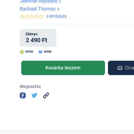
Jennifer Hayward
Rachael Thomas
0 ÉRTÉKELÉS
Ekönyv
2 490 Ft
EPUB
MOBI
Kosárba teszem
Olva
Megosztás