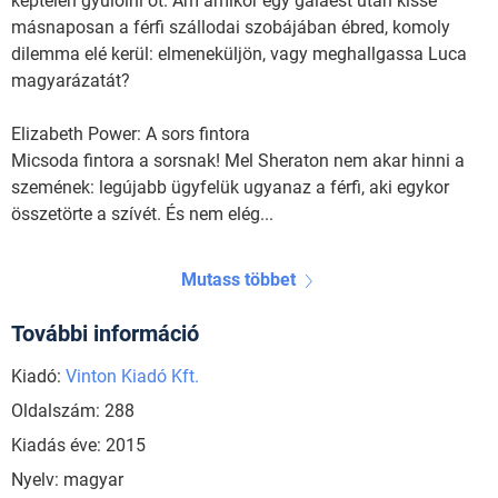
képtelen gyűlölni őt. Ám amikor egy gálaest után kissé
másnaposan a férfi szállodai szobájában ébred, komoly
dilemma elé kerül: elmeneküljön, vagy meghallgassa Luca
magyarázatát?
Elizabeth Power: A sors fintora
Micsoda fintora a sorsnak! Mel Sheraton nem akar hinni a
szemének: legújabb ügyfelük ugyanaz a férfi, aki egykor
összetörte a szívét. És nem elég...
Mutass többet
További információ
Kiadó:
Vinton Kiadó Kft.
Oldalszám: 288
Kiadás éve: 2015
Nyelv: magyar