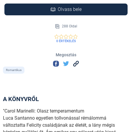
Olvass bele
288 Oldal
0 ÉRTÉKELÉS
Megosztás
Romantikus
A KÖNYVRŐL
"Carol Marinelli: Olasz temperamentum
Luca Santanno egyetlen tollvonással rémálommá
változtatta Felicity családjának az életét, a lány mégis