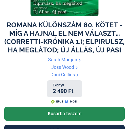
ROMANA KÜLÖNSZÁM 80. KÖTET -
MÍG A HAJNAL EL NEM VÁLASZT…
(CORRETTI-KRÓNIKA 1.); ELPIRULSZ,
HA MEGLÁTOD; ÚJ ÁLLÁS, ÚJ PASI
Sarah Morgan
Joss Wood
Dani Collins
Ekönyv
2 490 Ft
EPUB
MOBI
Kosárba teszem