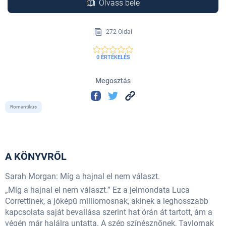
Olvass bele
272 Oldal
0 ÉRTÉKELÉS
Megosztás
Romantikus
A KÖNYVRŐL
Sarah Morgan: Míg a hajnal el nem választ.
„Míg a hajnal el nem választ.” Ez a jelmondata Luca
Correttinek, a jóképű milliomosnak, akinek a leghosszabb
kapcsolata saját bevallása szerint hat órán át tartott, ám a
végén már halálra untatta. A szép színésznőnek, Taylornak