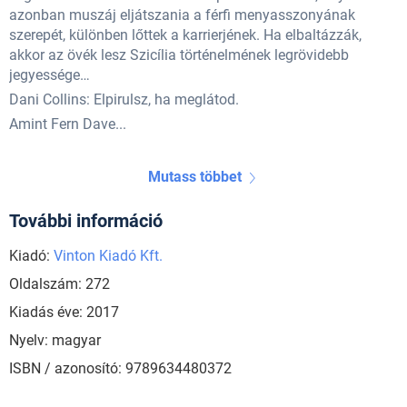
azonban muszáj eljátszania a férfi menyasszonyának
szerepét, különben lőttek a karrierjének. Ha elbaltázzák,
akkor az övék lesz Szicília történelmének legrövidebb
jegyessége…
Dani Collins: Elpirulsz, ha meglátod.
Amint Fern Dave...
Mutass többet
További információ
Kiadó:
Vinton Kiadó Kft.
Oldalszám: 272
Kiadás éve: 2017
Nyelv: magyar
ISBN / azonosító: 9789634480372