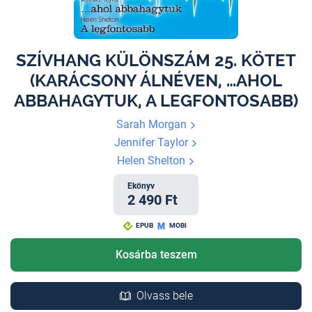
SZÍVHANG KÜLÖNSZÁM 25. KÖTET
(KARÁCSONY ÁLNÉVEN, …AHOL
ABBAHAGYTUK, A LEGFONTOSABB)
Sarah Morgan
Jennifer Taylor
Helen Shelton
Ekönyv
2 490 Ft
EPUB
MOBI
Kosárba teszem
Olvass bele