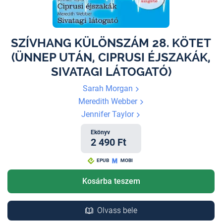
SZÍVHANG KÜLÖNSZÁM 28. KÖTET
(ÜNNEP UTÁN, CIPRUSI ÉJSZAKÁK,
SIVATAGI LÁTOGATÓ)
Sarah Morgan
Meredith Webber
Jennifer Taylor
Ekönyv
2 490 Ft
EPUB
MOBI
Kosárba teszem
Olvass bele