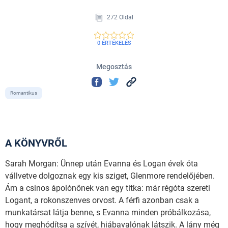
272 Oldal
0 ÉRTÉKELÉS
Megosztás
Romantikus
A KÖNYVRŐL
Sarah Morgan: Ünnep után Evanna és Logan évek óta
vállvetve dolgoznak egy kis sziget, Glenmore rendelőjében.
Ám a csinos ápolónőnek van egy titka: már régóta szereti
Logant, a rokonszenves orvost. A férfi azonban csak a
munkatársat látja benne, s Evanna minden próbálkozása,
hogy meghódítsa a szívét, hiábavalónak látszik. A lány még