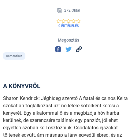
272 Oldal
0 ÉRTÉKELÉS
Megosztás
Romantikus
A KÖNYVRŐL
Sharon Kendrick: Jéghideg szerető A fiatal és csinos Keira
szokatlan foglalkozást űz: nő létére sofőrként keresi a
kenyerét. Egy alkalommal ő és a megbízója hóviharba
kerülnek, de szerencsére találnak egy panziót, jóllehet
egyetlen szobán kell osztozniuk. Csodálatos éjszakát
töltenek együtt, ám másnap a lány egyedül ébred, és az