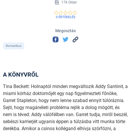
176 Oldal
0 ÉRTÉKELÉS
Megosztás
Romantikus
A KÖNYVRŐL
Tina Beckett: Holnaptól minden megváltozik Addy Santinit, a
miami kórház doktornőjét egy nap figyelmezteti főnöke,
Garret Stapleton, hogy nem lenne szabad ennyit túlóráznia.
Sejti, hogy magánéleti probléma rejlik a dolog mögött, és
nem is téved: Addy válófélben van. Garret tudja, miről beszél,
sebészi karrierjét ugyanis éppen a túlzásba vitt munka törte
derékba. Amikor a csinos kolléganő elhívja szörfözni, a