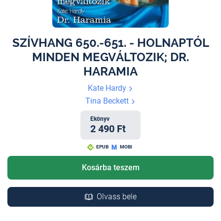
SZÍVHANG 650.-651. - HOLNAPTÓL
MINDEN MEGVÁLTOZIK; DR.
HARAMIA
Kate Hardy
Tina Beckett
Ekönyv
2 490 Ft
EPUB
MOBI
Kosárba teszem
Olvass bele