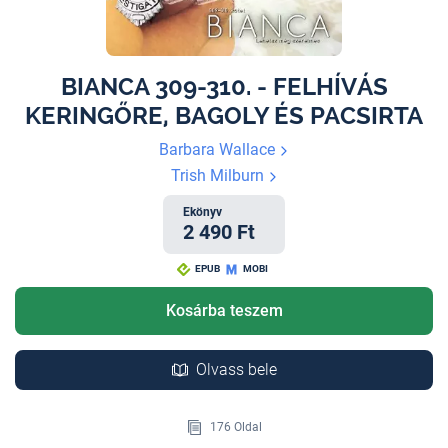
BIANCA 309-310. - FELHÍVÁS
KERINGŐRE, BAGOLY ÉS PACSIRTA
Barbara Wallace
Trish Milburn
Ekönyv
2 490 Ft
EPUB
MOBI
Kosárba teszem
Olvass bele
176 Oldal