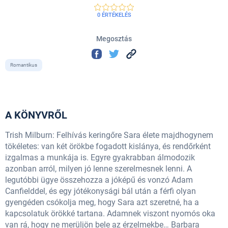
0 ÉRTÉKELÉS
Megosztás
Romantikus
A KÖNYVRŐL
Trish Milburn: Felhívás keringőre Sara élete majdhogynem
tökéletes: van két örökbe fogadott kislánya, és rendőrként
izgalmas a munkája is. Egyre gyakrabban álmodozik
azonban arról, milyen jó lenne szerelmesnek lenni. A
legutóbbi ügye összehozza a jóképű és vonzó Adam
Canfielddel, és egy jótékonysági bál után a férfi olyan
gyengéden csókolja meg, hogy Sara azt szeretné, ha a
kapcsolatuk örökké tartana. Adamnek viszont nyomós oka
van rá, hogy ne merüljön bele az érzelmekbe… Barbara