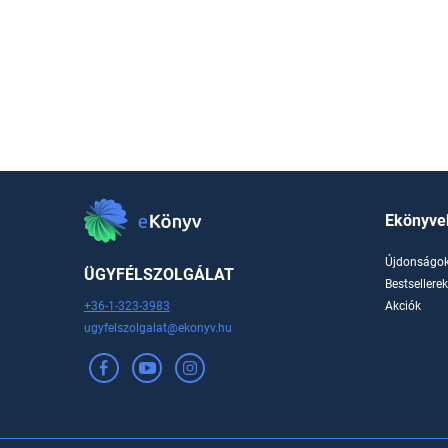
Ekönyve
Újdonságo
ÜGYFÉLSZOLGÁLAT
Bestsellere
+36-1-323-3983
Akciók
ugyfelszolgalat@ekonyv.hu