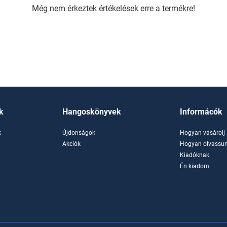
Még nem érkeztek értékelések erre a termékre!
k
Hangoskönyvek
Informácók
k
Újdonságok
Hogyan vásárolj
k
Akciók
Hogyan olvassun
Kiadóknak
Én kiadom