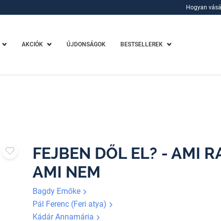
Hogyan vásá
Hogyan vásá
AKCIÓK
ÚJDONSÁGOK
BESTSELLEREK
FEJBEN DŐL EL? - AMI R
AMI NEM
Bagdy Emőke
Pál Ferenc (Feri atya)
Kádár Annamária