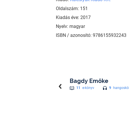
Oldalszám: 151
Kiadás éve: 2017
Nyelv: magyar
ISBN / azonosító: 9786155932243
Bagdy Emőke
9
hangoskö
11
e-könyv