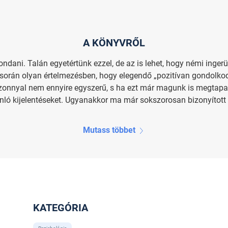
A KÖNYVRŐL
ndani. Talán egyetértünk ezzel, de az is lehet, hogy némi inger
 során olyan értelmezésben, hogy elegendő „pozitívan gondolkod
zonnyal nem ennyire egyszerű, s ha ezt már magunk is megtapa
ló kijelentéseket. Ugyanakkor ma már sokszorosan bizonyított té
Mutass többet
KATEGÓRIA