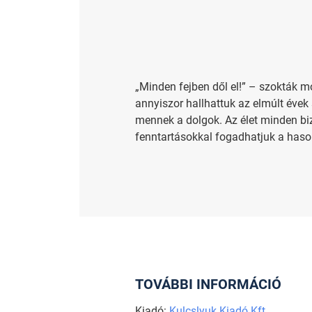
„Minden fejben dől el!” – szokták mo
annyiszor hallhattuk az elmúlt évek
mennek a dolgok. Az élet minden bi
fenntartásokkal fogadhatjuk a hason
TOVÁBBI INFORMÁCIÓ
Kiadó:
Kulcslyuk Kiadó Kft.