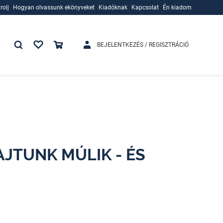
rolj
Hogyan olvassunk ekönyveket
Kiadóknak
Kapcsolat
Én kiadom
rolj
Hogyan olvassunk ekönyveket
Kiadóknak
BEJELENTKEZÉS / REGISZTRÁCIÓ
AJTUNK MÚLIK - ÉS