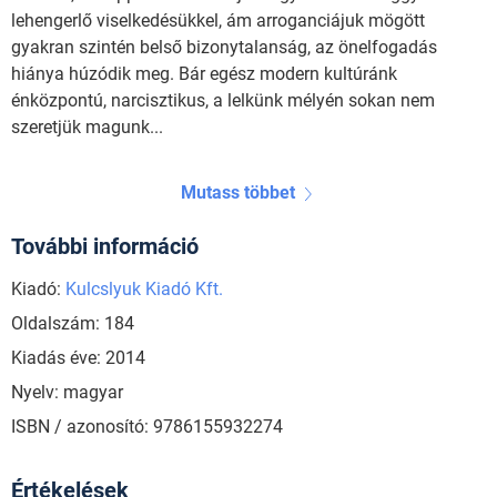
lehengerlő viselkedésükkel, ám arroganciájuk mögött
gyakran szintén belső bizonytalanság, az önelfogadás
hiánya húzódik meg. Bár egész modern kultúránk
énközpontú, narcisztikus, a lelkünk mélyén sokan nem
szeretjük magunk...
Mutass többet
További információ
Kiadó:
Kulcslyuk Kiadó Kft.
Oldalszám: 184
Kiadás éve: 2014
Nyelv: magyar
ISBN / azonosító: 9786155932274
Értékelések