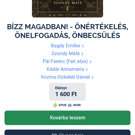
BÍZZ MAGADBAN! - ÖNÉRTÉKELÉS,
ÖNELFOGADÁS, ÖNBECSÜLÉS
Bagdy Emőke
Szondy Máté
Pál Ferenc (Feri atya)
Kádár Annamária
Kozma-Vízkeleti Dániel
Ekönyv
1 600 Ft
EPUB
MOBI
Kosárba teszem