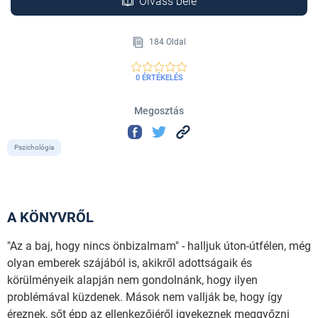
Olvass bele
184 Oldal
0 ÉRTÉKELÉS
Megosztás
Pszichológia
A KÖNYVRŐL
"Az a baj, hogy nincs önbizalmam" - halljuk úton-útfélen, még
olyan emberek szájából is, akikről adottságaik és
körülményeik alapján nem gondolnánk, hogy ilyen
problémával küzdenek. Mások nem vallják be, hogy így
éreznek, sőt épp az ellenkezőjéről igyekeznek meggyőzni