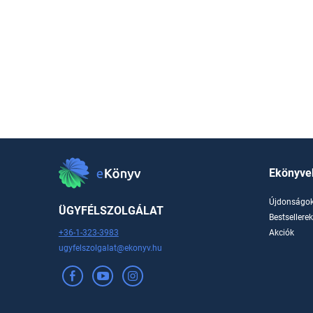
Ekönyve
Újdonságo
ÜGYFÉLSZOLGÁLAT
Bestsellere
+36-1-323-3983
Akciók
ugyfelszolgalat@ekonyv.hu