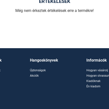
ÉRTÉKELÉSEK
Még nem érkeztek értékelések erre a termékre!
k
Hangoskönyvek
Informácók
k
Újdonságok
Hogyan vásárolj
k
Akciók
Hogyan olvassun
Kiadóknak
Én kiadom