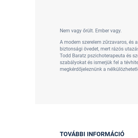
Nem vagy őrült. Ember vagy.
A modern szerelem zűrzavaros, és az 
biztonsági övedet, mert rázós utazás
Todd Baratz pszichoterapeuta és sz
szabályokat és ismerjük fel a tévhi
megkérdőjeleznünk a nélkülözhetetle
TOVÁBBI INFORMÁCIÓ