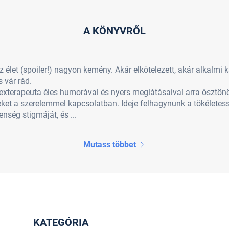
A KÖNYVRŐL
élet (spoiler!) nagyon kemény. Akár elkötelezett, akár alkalmi 
 vár rád.
exterapeuta éles humorával és nyers meglátásaival arra ösztön
teket a szerelemmel kapcsolatban. Ideje felhagynunk a tökéletes
nség stigmáját, és ...
Mutass többet
KATEGÓRIA