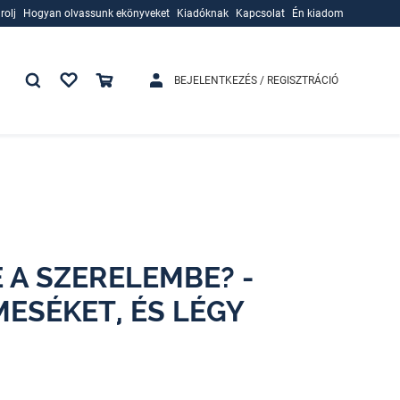
rolj
Hogyan olvassunk ekönyveket
Kiadóknak
Kapcsolat
Én kiadom
rolj
Hogyan olvassunk ekönyveket
Kiadóknak
BEJELENTKEZÉS / REGISZTRÁCIÓ
 A SZERELEMBE? -
ESÉKET, ÉS LÉGY