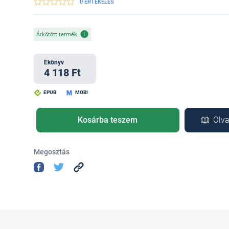
0 ÉRTÉKELÉS
Árkötött termék
Ekönyv
4 118 Ft
EPUB
MOBI
Kosárba teszem
Olva
Megosztás