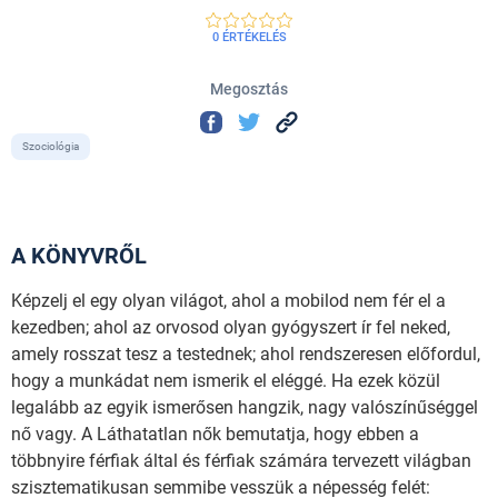
0 ÉRTÉKELÉS
Megosztás
Szociológia
A KÖNYVRŐL
Képzelj el egy olyan világot, ahol a mobilod nem fér el a
kezedben; ahol az orvosod olyan gyógyszert ír fel neked,
amely rosszat tesz a testednek; ahol rendszeresen előfordul,
hogy a munkádat nem ismerik el eléggé. Ha ezek közül
legalább az egyik ismerősen hangzik, nagy valószínűséggel
nő vagy. A Láthatatlan nők bemutatja, hogy ebben a
többnyire férfiak által és férfiak számára tervezett világban
szisztematikusan semmibe vesszük a népesség felét: